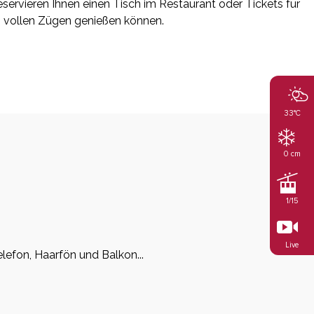
servieren Ihnen einen Tisch im Restaurant oder Tickets für
in vollen Zügen genießen können.
33°C
0 cm
1/15
Live
efon, Haarfön und Balkon...